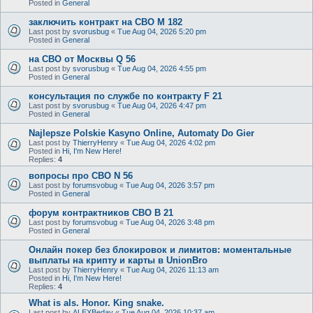
Posted in
General
заключить контракт на СВО M 182
Last post by
svorusbug
«
Tue Aug 04, 2026 5:20 pm
Posted in
General
на СВО от Москвы Q 56
Last post by
svorusbug
«
Tue Aug 04, 2026 4:55 pm
Posted in
General
консультация по службе по контракту F 21
Last post by
svorusbug
«
Tue Aug 04, 2026 4:47 pm
Posted in
General
Najlepsze Polskie Kasyno Online, Automaty Do Gier
Last post by
ThierryHenry
«
Tue Aug 04, 2026 4:02 pm
Posted in
Hi, I'm New Here!
Replies:
4
вопросы про СВО N 56
Last post by
forumsvobug
«
Tue Aug 04, 2026 3:57 pm
Posted in
General
форум контрактников СВО B 21
Last post by
forumsvobug
«
Tue Aug 04, 2026 3:48 pm
Posted in
General
Онлайн покер без блокировок и лимитов: моментальные
выплаты на крипту и карты в UnionBro
Last post by
ThierryHenry
«
Tue Aug 04, 2026 11:13 am
Posted in
Hi, I'm New Here!
Replies:
4
What is als. Honor. King snake.
Last post by
ALEXBeday
«
Tue Aug 04, 2026 10:37 am