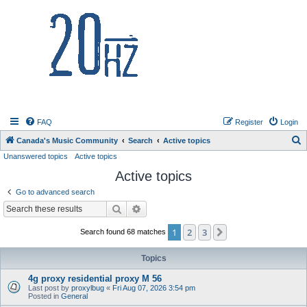
20hz.ca
FAQ
Register
Login
S
Canada's Music Community
Search
Active topics
Unanswered topics
Active topics
e
Active topics
a
r
Go to advanced search
c
Search
Advanced search
h
1
2
3
Next
Search found 68 matches
Topics
4g proxy residential proxy M 56
Last post by
proxylbug
«
Fri Aug 07, 2026 3:54 pm
Posted in
General