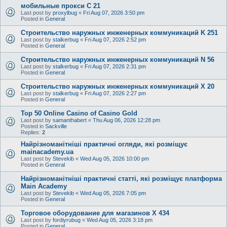
мобильные прокси C 21
Last post by
proxylbug
«
Fri Aug 07, 2026 3:50 pm
Posted in
General
Строительство наружных инженерных коммуникаций K 251
Last post by
stalkerbug
«
Fri Aug 07, 2026 2:52 pm
Posted in
General
Строительство наружных инженерных коммуникаций N 56
Last post by
stalkerbug
«
Fri Aug 07, 2026 2:31 pm
Posted in
General
Строительство наружных инженерных коммуникаций X 20
Last post by
stalkerbug
«
Fri Aug 07, 2026 2:27 pm
Posted in
General
Top 50 Online Casino of Casino Gold
Last post by
samanthabert
«
Thu Aug 06, 2026 12:28 pm
Posted in
Sackville
Replies:
2
Найрізноманітніші практичні огляди, які розміщує
mainacademy.ua
Last post by
Stevekib
«
Wed Aug 05, 2026 10:00 pm
Posted in
General
Найрізноманітніші практичні статті, які розміщує платформа
Main Academy
Last post by
Stevekib
«
Wed Aug 05, 2026 7:05 pm
Posted in
General
Торговое оборудование для магазинов X 434
Last post by
fordiyrubug
«
Wed Aug 05, 2026 3:18 pm
Posted in
General