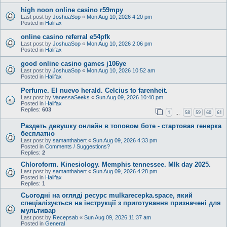
high noon online casino r59mpy
Last post by
JoshuaSop
«
Mon Aug 10, 2026 4:20 pm
Posted in
Halifax
online casino referral e54pfk
Last post by
JoshuaSop
«
Mon Aug 10, 2026 2:06 pm
Posted in
Halifax
good online casino games j106ye
Last post by
JoshuaSop
«
Mon Aug 10, 2026 10:52 am
Posted in
Halifax
Perfume. El nuevo herald. Celcius to farenheit.
Last post by
VanessaSeeks
«
Sun Aug 09, 2026 10:40 pm
Posted in
Halifax
Replies:
603
1
58
59
60
61
…
Раздеть девушку онлайн в топовом боте - стартовая генерка
бесплатно
Last post by
samanthabert
«
Sun Aug 09, 2026 4:33 pm
Posted in
Comments / Suggestions?
Replies:
2
Chloroform. Kinesiology. Memphis tennessee. Mlk day 2025.
Last post by
samanthabert
«
Sun Aug 09, 2026 4:28 pm
Posted in
Halifax
Replies:
1
Сьогодні на огляді ресурс mulkarecepka.space, який
спеціалізується на інструкції з приготування призначені для
мультивар
Last post by
Recepsab
«
Sun Aug 09, 2026 11:37 am
Posted in
General