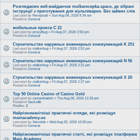
Розглядаємо веб-майданчик mulkarecepka.space, де зібрані
інструкції з приготування для мультиварки. Без зайвих слів
Last post by
Recepsab
«
Sun Aug 09, 2026 8:34 am
Posted in
General
мобильные прокси C 21
Last post by
proxylbug
«
Fri Aug 07, 2026 3:50 pm
Posted in
General
Строительство наружных инженерных коммуникаций K 251
Last post by
stalkerbug
«
Fri Aug 07, 2026 2:52 pm
Posted in
General
Строительство наружных инженерных коммуникаций N 56
Last post by
stalkerbug
«
Fri Aug 07, 2026 2:31 pm
Posted in
General
Строительство наружных инженерных коммуникаций X 20
Last post by
stalkerbug
«
Fri Aug 07, 2026 2:27 pm
Posted in
General
Top 50 Online Casino of Casino Gold
Last post by
samanthabert
«
Thu Aug 06, 2026 12:28 pm
Posted in
Sackville
Replies:
2
Найрізноманітніші практичні огляди, які розміщує
mainacademy.ua
Last post by
Stevekib
«
Wed Aug 05, 2026 10:00 pm
Posted in
General
Найрізноманітніші практичні статті, які розміщує платформа
Main Academy