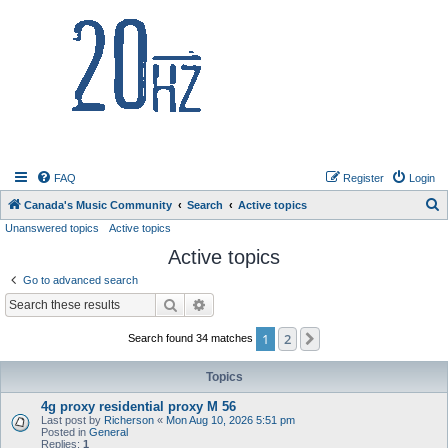
20hz.ca
FAQ
Register
Login
S
Canada's Music Community
Search
Active topics
Unanswered topics
Active topics
e
Active topics
a
r
Go to advanced search
c
Search
Advanced search
h
1
2
Next
Search found 34 matches
Topics
4g proxy residential proxy M 56
Last post by
Richerson
«
Mon Aug 10, 2026 5:51 pm
Posted in
General
Replies:
1