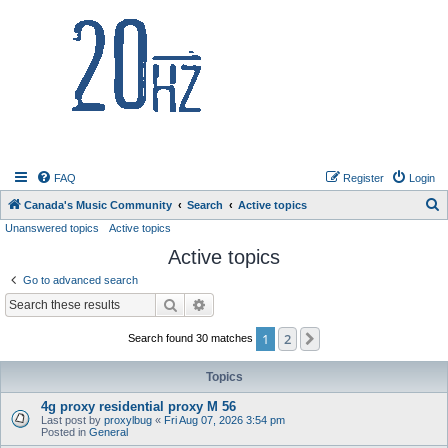
20hz.ca
FAQ
Register
Login
S
Canada's Music Community
Search
Active topics
Unanswered topics
Active topics
e
Active topics
a
r
Go to advanced search
c
Search
Advanced search
h
1
2
Next
Search found 30 matches
Topics
4g proxy residential proxy M 56
Last post by
proxylbug
«
Fri Aug 07, 2026 3:54 pm
Posted in
General