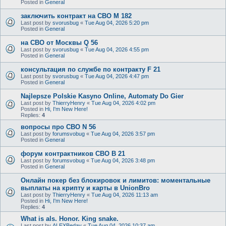
Posted in
General
заключить контракт на СВО M 182
Last post by
svorusbug
«
Tue Aug 04, 2026 5:20 pm
Posted in
General
на СВО от Москвы Q 56
Last post by
svorusbug
«
Tue Aug 04, 2026 4:55 pm
Posted in
General
консультация по службе по контракту F 21
Last post by
svorusbug
«
Tue Aug 04, 2026 4:47 pm
Posted in
General
Najlepsze Polskie Kasyno Online, Automaty Do Gier
Last post by
ThierryHenry
«
Tue Aug 04, 2026 4:02 pm
Posted in
Hi, I'm New Here!
Replies:
4
вопросы про СВО N 56
Last post by
forumsvobug
«
Tue Aug 04, 2026 3:57 pm
Posted in
General
форум контрактников СВО B 21
Last post by
forumsvobug
«
Tue Aug 04, 2026 3:48 pm
Posted in
General
Онлайн покер без блокировок и лимитов: моментальные
выплаты на крипту и карты в UnionBro
Last post by
ThierryHenry
«
Tue Aug 04, 2026 11:13 am
Posted in
Hi, I'm New Here!
Replies:
4
What is als. Honor. King snake.
Last post by
ALEXBeday
«
Tue Aug 04, 2026 10:37 am