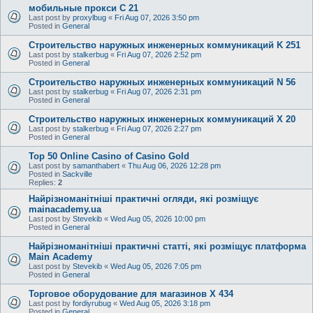
мобильные прокси C 21
Last post by
proxylbug
«
Fri Aug 07, 2026 3:50 pm
Posted in
General
Строительство наружных инженерных коммуникаций K 251
Last post by
stalkerbug
«
Fri Aug 07, 2026 2:52 pm
Posted in
General
Строительство наружных инженерных коммуникаций N 56
Last post by
stalkerbug
«
Fri Aug 07, 2026 2:31 pm
Posted in
General
Строительство наружных инженерных коммуникаций X 20
Last post by
stalkerbug
«
Fri Aug 07, 2026 2:27 pm
Posted in
General
Top 50 Online Casino of Casino Gold
Last post by
samanthabert
«
Thu Aug 06, 2026 12:28 pm
Posted in
Sackville
Replies:
2
Найрізноманітніші практичні огляди, які розміщує
mainacademy.ua
Last post by
Stevekib
«
Wed Aug 05, 2026 10:00 pm
Posted in
General
Найрізноманітніші практичні статті, які розміщує платформа
Main Academy
Last post by
Stevekib
«
Wed Aug 05, 2026 7:05 pm
Posted in
General
Торговое оборудование для магазинов X 434
Last post by
fordiyrubug
«
Wed Aug 05, 2026 3:18 pm
Posted in
General