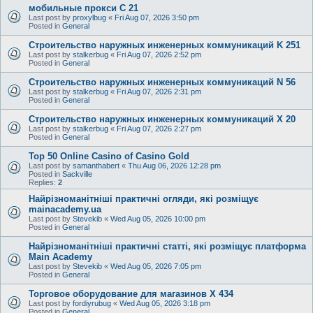
мобильные прокси C 21
Last post by
proxylbug
«
Fri Aug 07, 2026 3:50 pm
Posted in
General
Строительство наружных инженерных коммуникаций K 251
Last post by
stalkerbug
«
Fri Aug 07, 2026 2:52 pm
Posted in
General
Строительство наружных инженерных коммуникаций N 56
Last post by
stalkerbug
«
Fri Aug 07, 2026 2:31 pm
Posted in
General
Строительство наружных инженерных коммуникаций X 20
Last post by
stalkerbug
«
Fri Aug 07, 2026 2:27 pm
Posted in
General
Top 50 Online Casino of Casino Gold
Last post by
samanthabert
«
Thu Aug 06, 2026 12:28 pm
Posted in
Sackville
Replies:
2
Найрізноманітніші практичні огляди, які розміщує
mainacademy.ua
Last post by
Stevekib
«
Wed Aug 05, 2026 10:00 pm
Posted in
General
Найрізноманітніші практичні статті, які розміщує платформа
Main Academy
Last post by
Stevekib
«
Wed Aug 05, 2026 7:05 pm
Posted in
General
Торговое оборудование для магазинов X 434
Last post by
fordiyrubug
«
Wed Aug 05, 2026 3:18 pm
Posted in
General