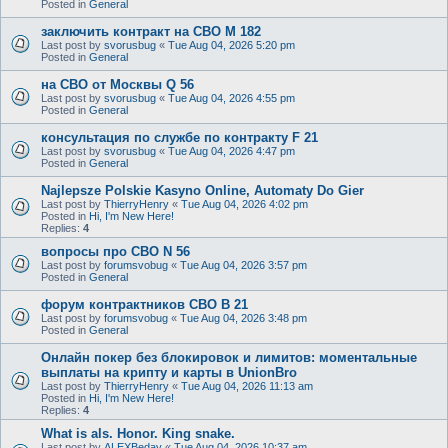
Posted in
General
заключить контракт на СВО M 182
Last post by
svorusbug
«
Tue Aug 04, 2026 5:20 pm
Posted in
General
на СВО от Москвы Q 56
Last post by
svorusbug
«
Tue Aug 04, 2026 4:55 pm
Posted in
General
консультация по службе по контракту F 21
Last post by
svorusbug
«
Tue Aug 04, 2026 4:47 pm
Posted in
General
Najlepsze Polskie Kasyno Online, Automaty Do Gier
Last post by
ThierryHenry
«
Tue Aug 04, 2026 4:02 pm
Posted in
Hi, I'm New Here!
Replies:
4
вопросы про СВО N 56
Last post by
forumsvobug
«
Tue Aug 04, 2026 3:57 pm
Posted in
General
форум контрактников СВО B 21
Last post by
forumsvobug
«
Tue Aug 04, 2026 3:48 pm
Posted in
General
Онлайн покер без блокировок и лимитов: моментальные
выплаты на крипту и карты в UnionBro
Last post by
ThierryHenry
«
Tue Aug 04, 2026 11:13 am
Posted in
Hi, I'm New Here!
Replies:
4
What is als. Honor. King snake.
Last post by
ALEXBeday
«
Tue Aug 04, 2026 10:37 am