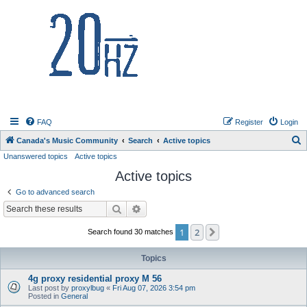
20hz.ca
FAQ
Register
Login
S
Canada's Music Community
Search
Active topics
Unanswered topics
Active topics
e
Active topics
a
r
Go to advanced search
c
Search
Advanced search
h
1
2
Next
Search found 30 matches
Topics
4g proxy residential proxy M 56
Last post by
proxylbug
«
Fri Aug 07, 2026 3:54 pm
Posted in
General