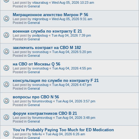
Last post by
vitaurabug
«
Wed Aug 05, 2026 10:23 am
Posted in
General
Миграционное агентство Мигрон P 56
Last post by
migronbug
«
Wed Aug 05, 2026 9:31 am
Posted in
General
военная служба по контракту E 21
Last post by
podipsbug
«
Tue Aug 04, 2026 7:39 pm
Posted in
General
заключить контракт на СВО M 182
Last post by
svorusbug
«
Tue Aug 04, 2026 5:20 pm
Posted in
General
на СВО от Москвы Q 56
Last post by
svorusbug
«
Tue Aug 04, 2026 4:55 pm
Posted in
General
консультация по службе по контракту F 21
Last post by
svorusbug
«
Tue Aug 04, 2026 4:47 pm
Posted in
General
вопросы про СВО N 56
Last post by
forumsvobug
«
Tue Aug 04, 2026 3:57 pm
Posted in
General
форум контрактников СВО B 21
Last post by
forumsvobug
«
Tue Aug 04, 2026 3:48 pm
Posted in
General
You're Probably Paying Too Much for ED Medication
Last post by
felix4u
«
Tue Aug 04, 2026 6:26 am
Posted in
General