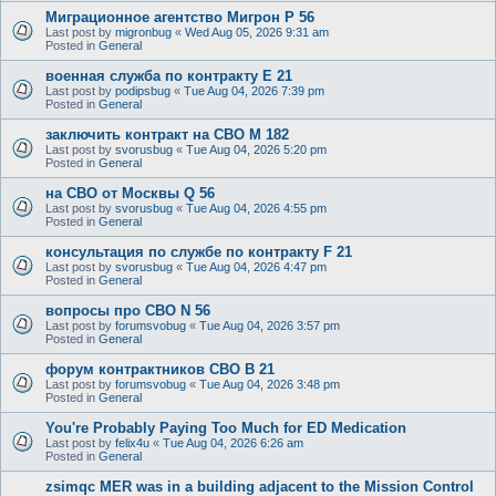
Миграционное агентство Мигрон P 56
Last post by
migronbug
«
Wed Aug 05, 2026 9:31 am
Posted in
General
военная служба по контракту E 21
Last post by
podipsbug
«
Tue Aug 04, 2026 7:39 pm
Posted in
General
заключить контракт на СВО M 182
Last post by
svorusbug
«
Tue Aug 04, 2026 5:20 pm
Posted in
General
на СВО от Москвы Q 56
Last post by
svorusbug
«
Tue Aug 04, 2026 4:55 pm
Posted in
General
консультация по службе по контракту F 21
Last post by
svorusbug
«
Tue Aug 04, 2026 4:47 pm
Posted in
General
вопросы про СВО N 56
Last post by
forumsvobug
«
Tue Aug 04, 2026 3:57 pm
Posted in
General
форум контрактников СВО B 21
Last post by
forumsvobug
«
Tue Aug 04, 2026 3:48 pm
Posted in
General
You're Probably Paying Too Much for ED Medication
Last post by
felix4u
«
Tue Aug 04, 2026 6:26 am
Posted in
General
zsimqc MER was in a building adjacent to the Mission Control