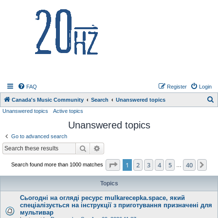
20hz.ca
FAQ
Register
Login
S
Canada's Music Community
Search
Unanswered topics
Unanswered topics
Active topics
e
Unanswered topics
a
r
Go to advanced search
c
Search
Advanced search
h
Page
1
of
40
1
2
3
4
5
40
Ne
Search found more than 1000 matches
…
Topics
Сьогодні на огляді ресурс mulkarecepka.space, який
спеціалізується на інструкції з приготування призначені для
мультивар