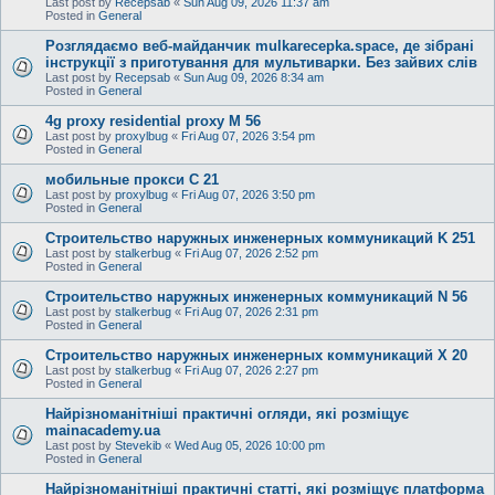
Last post by
Recepsab
«
Sun Aug 09, 2026 11:37 am
Posted in
General
Розглядаємо веб-майданчик mulkarecepka.space, де зібрані
інструкції з приготування для мультиварки. Без зайвих слів
Last post by
Recepsab
«
Sun Aug 09, 2026 8:34 am
Posted in
General
4g proxy residential proxy M 56
Last post by
proxylbug
«
Fri Aug 07, 2026 3:54 pm
Posted in
General
мобильные прокси C 21
Last post by
proxylbug
«
Fri Aug 07, 2026 3:50 pm
Posted in
General
Строительство наружных инженерных коммуникаций K 251
Last post by
stalkerbug
«
Fri Aug 07, 2026 2:52 pm
Posted in
General
Строительство наружных инженерных коммуникаций N 56
Last post by
stalkerbug
«
Fri Aug 07, 2026 2:31 pm
Posted in
General
Строительство наружных инженерных коммуникаций X 20
Last post by
stalkerbug
«
Fri Aug 07, 2026 2:27 pm
Posted in
General
Найрізноманітніші практичні огляди, які розміщує
mainacademy.ua
Last post by
Stevekib
«
Wed Aug 05, 2026 10:00 pm
Posted in
General
Найрізноманітніші практичні статті, які розміщує платформа