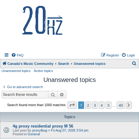
20hz.ca
FAQ
Register
Login
S
Canada's Music Community
Search
Unanswered topics
Unanswered topics
Active topics
e
Unanswered topics
a
r
Go to advanced search
c
Search
Advanced search
h
Page
1
of
40
1
2
3
4
5
40
Ne
Search found more than 1000 matches
…
Topics
4g proxy residential proxy M 56
Last post by
proxylbug
«
Fri Aug 07, 2026 3:54 pm
Posted in
General