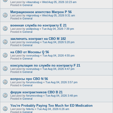
Last post by
vitaurabug
«
Wed Aug 05, 2026 10:23 am
Posted in
General
Миграционное агентство Мигрон P 56
Last post by
migronbug
«
Wed Aug 05, 2026 9:31 am
Posted in
General
военная служба по контракту E 21
Last post by
podipsbug
«
Tue Aug 04, 2026 7:39 pm
Posted in
General
заключить контракт на СВО M 182
Last post by
svorusbug
«
Tue Aug 04, 2026 5:20 pm
Posted in
General
на СВО от Москвы Q 56
Last post by
svorusbug
«
Tue Aug 04, 2026 4:55 pm
Posted in
General
консультация по службе по контракту F 21
Last post by
svorusbug
«
Tue Aug 04, 2026 4:47 pm
Posted in
General
вопросы про СВО N 56
Last post by
forumsvobug
«
Tue Aug 04, 2026 3:57 pm
Posted in
General
форум контрактников СВО B 21
Last post by
forumsvobug
«
Tue Aug 04, 2026 3:48 pm
Posted in
General
You're Probably Paying Too Much for ED Medication
Last post by
felix4u
«
Tue Aug 04, 2026 6:26 am
Posted in
General