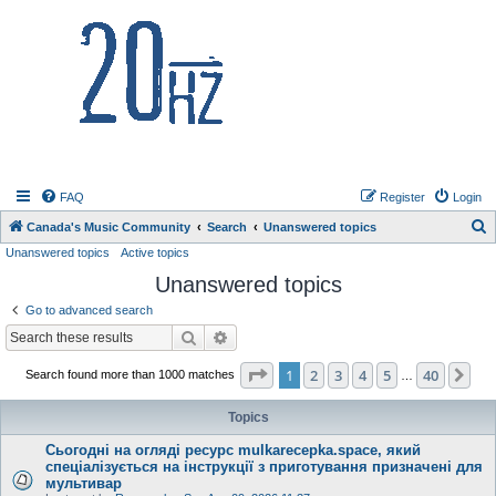
20hz.ca
FAQ
Register
Login
S
Canada's Music Community
Search
Unanswered topics
Unanswered topics
Active topics
e
Unanswered topics
a
r
Go to advanced search
c
Search
Advanced search
h
Page
1
of
40
1
2
3
4
5
40
Ne
Search found more than 1000 matches
…
Topics
Сьогодні на огляді ресурс mulkarecepka.space, який
спеціалізується на інструкції з приготування призначені для
мультивар