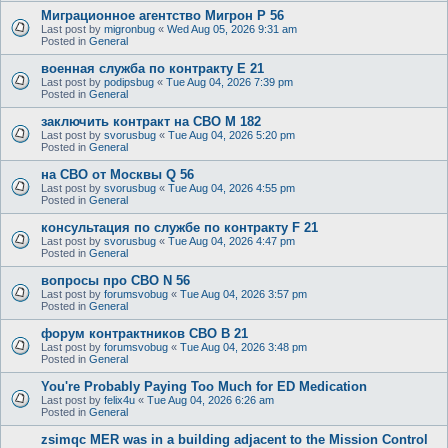
Миграционное агентство Мигрон P 56
Last post by
migronbug
«
Wed Aug 05, 2026 9:31 am
Posted in
General
военная служба по контракту E 21
Last post by
podipsbug
«
Tue Aug 04, 2026 7:39 pm
Posted in
General
заключить контракт на СВО M 182
Last post by
svorusbug
«
Tue Aug 04, 2026 5:20 pm
Posted in
General
на СВО от Москвы Q 56
Last post by
svorusbug
«
Tue Aug 04, 2026 4:55 pm
Posted in
General
консультация по службе по контракту F 21
Last post by
svorusbug
«
Tue Aug 04, 2026 4:47 pm
Posted in
General
вопросы про СВО N 56
Last post by
forumsvobug
«
Tue Aug 04, 2026 3:57 pm
Posted in
General
форум контрактников СВО B 21
Last post by
forumsvobug
«
Tue Aug 04, 2026 3:48 pm
Posted in
General
You're Probably Paying Too Much for ED Medication
Last post by
felix4u
«
Tue Aug 04, 2026 6:26 am
Posted in
General
zsimqc MER was in a building adjacent to the Mission Control