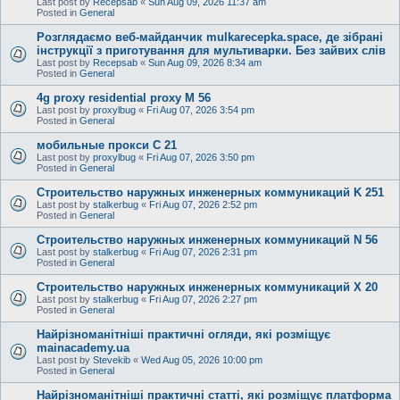
Last post by
Recepsab
«
Sun Aug 09, 2026 11:37 am
Posted in
General
Розглядаємо веб-майданчик mulkarecepka.space, де зібрані
інструкції з приготування для мультиварки. Без зайвих слів
Last post by
Recepsab
«
Sun Aug 09, 2026 8:34 am
Posted in
General
4g proxy residential proxy M 56
Last post by
proxylbug
«
Fri Aug 07, 2026 3:54 pm
Posted in
General
мобильные прокси C 21
Last post by
proxylbug
«
Fri Aug 07, 2026 3:50 pm
Posted in
General
Строительство наружных инженерных коммуникаций K 251
Last post by
stalkerbug
«
Fri Aug 07, 2026 2:52 pm
Posted in
General
Строительство наружных инженерных коммуникаций N 56
Last post by
stalkerbug
«
Fri Aug 07, 2026 2:31 pm
Posted in
General
Строительство наружных инженерных коммуникаций X 20
Last post by
stalkerbug
«
Fri Aug 07, 2026 2:27 pm
Posted in
General
Найрізноманітніші практичні огляди, які розміщує
mainacademy.ua
Last post by
Stevekib
«
Wed Aug 05, 2026 10:00 pm
Posted in
General
Найрізноманітніші практичні статті, які розміщує платформа