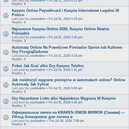
Last post by
youhealme
«
Fri Jul 31, 2026 8:31 pm
Replies:
3
Kasyno Online Paysafecard i Kasyna Internetowe Legalne W
Polsce
Last post by
youhealme
«
Fri Jul 31, 2026 5:33 pm
Replies:
3
Najnowsze Kasyna Online 2026, Kasyno Online Realne
Pieniadze
Last post by
youhealme
«
Fri Jul 31, 2026 3:40 pm
Replies:
3
Automaty Online Na Prawdziwe Pieniadze Opinie lub Kultowe
Gry PrzegląDarkowe
Last post by
youhealme
«
Fri Jul 31, 2026 3:16 pm
Replies:
3
Poker Jak Grać albo Gry Kasyno Telefon
Last post by
youhealme
«
Fri Jul 31, 2026 1:41 pm
Replies:
1
Jak zwiększyć wygrane pieniężne w automatach online? Online
Automaty Jak Vyhrat
Last post by
youhealme
«
Fri Jul 31, 2026 9:45 am
Replies:
3
Gry Hazardowe Lotto albo Najwieksza Wygrana W Kasynie
Last post by
youhealme
«
Fri Jul 31, 2026 4:26 am
Replies:
3
Официальные линки на KRAKEN ONION MIRROR (Свежие) —
Обход блокировок для логина в
Last post by
youhealme
«
Thu Jul 30, 2026 7:09 pm
Replies:
9