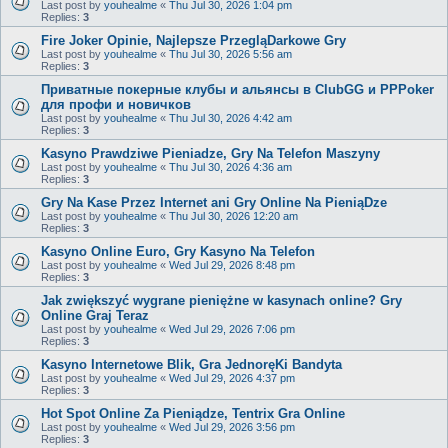
Last post by
youhealme
«
Thu Jul 30, 2026 1:04 pm
Replies:
3
Fire Joker Opinie, Najlepsze PrzegląDarkowe Gry
Last post by
youhealme
«
Thu Jul 30, 2026 5:56 am
Replies:
3
Приватные покерные клубы и альянсы в ClubGG и PPPoker
для профи и новичков
Last post by
youhealme
«
Thu Jul 30, 2026 4:42 am
Replies:
3
Kasyno Prawdziwe Pieniadze, Gry Na Telefon Maszyny
Last post by
youhealme
«
Thu Jul 30, 2026 4:36 am
Replies:
3
Gry Na Kase Przez Internet ani Gry Online Na PieniąDze
Last post by
youhealme
«
Thu Jul 30, 2026 12:20 am
Replies:
3
Kasyno Online Euro, Gry Kasyno Na Telefon
Last post by
youhealme
«
Wed Jul 29, 2026 8:48 pm
Replies:
3
Jak zwiększyć wygrane pieniężne w kasynach online? Gry
Online Graj Teraz
Last post by
youhealme
«
Wed Jul 29, 2026 7:06 pm
Replies:
3
Kasyno Internetowe Blik, Gra JednoręKi Bandyta
Last post by
youhealme
«
Wed Jul 29, 2026 4:37 pm
Replies:
3
Hot Spot Online Za Pieniądze, Tentrix Gra Online
Last post by
youhealme
«
Wed Jul 29, 2026 3:56 pm
Replies:
3