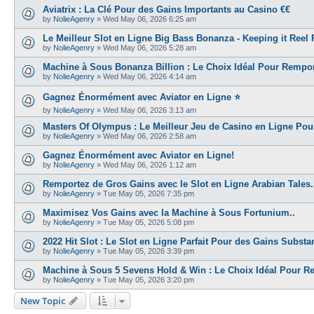
Aviatrix : La Clé Pour des Gains Importants au Casino €€
by
NolieAgenry
»
Wed May 06, 2026 6:25 am
Le Meilleur Slot en Ligne Big Bass Bonanza - Keeping it Reel
by
NolieAgenry
»
Wed May 06, 2026 5:28 am
Machine à Sous Bonanza Billion : Le Choix Idéal Pour Rempo
by
NolieAgenry
»
Wed May 06, 2026 4:14 am
Gagnez Énormément avec Aviator en Ligne ⭐
by
NolieAgenry
»
Wed May 06, 2026 3:13 am
Masters Of Olympus : Le Meilleur Jeu de Casino en Ligne Pou
by
NolieAgenry
»
Wed May 06, 2026 2:58 am
Gagnez Énormément avec Aviator en Ligne!
by
NolieAgenry
»
Wed May 06, 2026 1:12 am
Remportez de Gros Gains avec le Slot en Ligne Arabian Tales.
by
NolieAgenry
»
Tue May 05, 2026 7:35 pm
Maximisez Vos Gains avec la Machine à Sous Fortunium..
by
NolieAgenry
»
Tue May 05, 2026 5:08 pm
2022 Hit Slot : Le Slot en Ligne Parfait Pour des Gains Substan
by
NolieAgenry
»
Tue May 05, 2026 3:39 pm
Machine à Sous 5 Sevens Hold & Win : Le Choix Idéal Pour 
by
NolieAgenry
»
Tue May 05, 2026 3:20 pm
New Topic