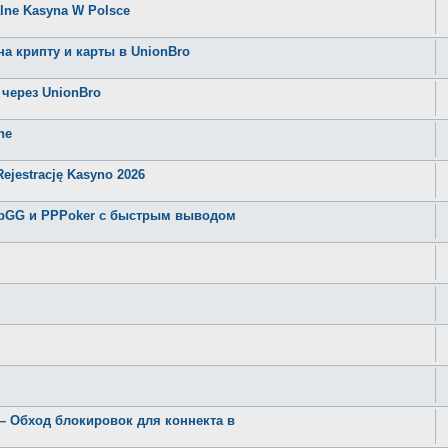
alne Kasyna W Polsce
а крипту и карты в UnionBro
 через UnionBro
ne
Rejestrację Kasyno 2026
lubGG и PPPoker с быстрым выводом
 Обход блокировок для коннекта в