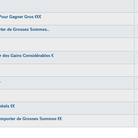
 Pour Gagner Gros €€€
rter de Grosses Sommes..
r des Gains Considérables €
.
tiels €€
Remporter de Grosses Sommes €€