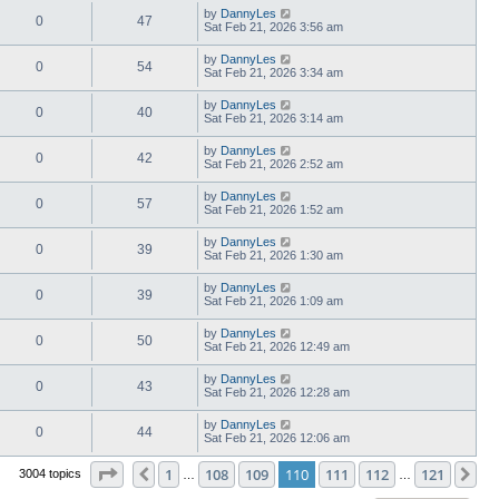
by
DannyLes
0
47
Sat Feb 21, 2026 3:56 am
by
DannyLes
0
54
Sat Feb 21, 2026 3:34 am
by
DannyLes
0
40
Sat Feb 21, 2026 3:14 am
by
DannyLes
0
42
Sat Feb 21, 2026 2:52 am
by
DannyLes
0
57
Sat Feb 21, 2026 1:52 am
by
DannyLes
0
39
Sat Feb 21, 2026 1:30 am
by
DannyLes
0
39
Sat Feb 21, 2026 1:09 am
by
DannyLes
0
50
Sat Feb 21, 2026 12:49 am
by
DannyLes
0
43
Sat Feb 21, 2026 12:28 am
by
DannyLes
0
44
Sat Feb 21, 2026 12:06 am
Page
110
of
121
1
108
109
110
111
112
121
Previous
Ne
3004 topics
…
…