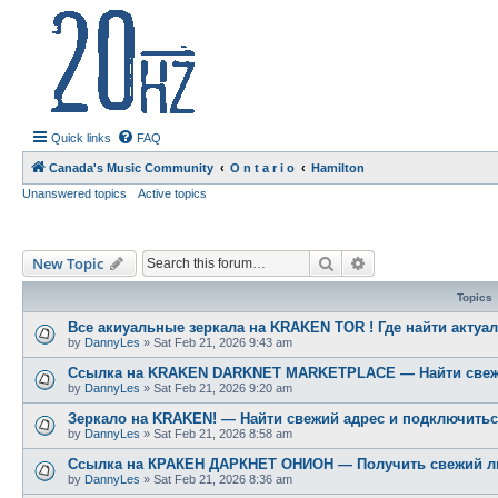
20hz.ca
| 20hz - 20khz |
Quick links
FAQ
Canada's Music Community
O n t a r i o
Hamilton
Unanswered topics
Active topics
Search
Advanced search
New Topic
Topics
Все акиуальные зеркала на KRAKEN TOR ! Где найти актуа
by
DannyLes
»
Sat Feb 21, 2026 9:43 am
Ссылка на KRAKEN DARKNET MARKETPLACE — Найти свежи
by
DannyLes
»
Sat Feb 21, 2026 9:20 am
Зеркало на KRAKEN! — Найти свежий адрес и подключитьс
by
DannyLes
»
Sat Feb 21, 2026 8:58 am
Ссылка на КРАКЕН ДАРКНЕТ ОНИОН — Получить свежий лин
by
DannyLes
»
Sat Feb 21, 2026 8:36 am