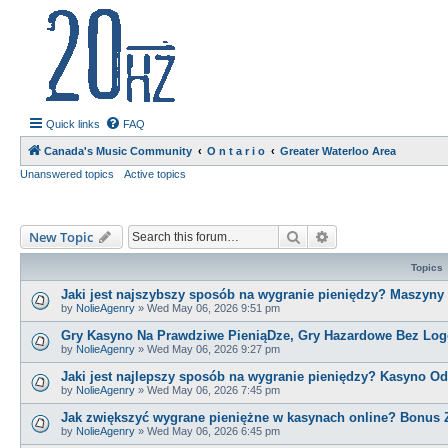
20hz.ca
| 20hz - 20khz |
Quick links
FAQ
Canada's Music Community
O n t a r i o
Greater Waterloo Area
Unanswered topics
Active topics
Search
Advanced search
New Topic
Topics
Jaki jest najszybszy sposób na wygranie pieniędzy? Maszyny 
by
NolieAgenry
»
Wed May 06, 2026 9:51 pm
Gry Kasyno Na Prawdziwe PieniąDze, Gry Hazardowe Bez Lo
by
NolieAgenry
»
Wed May 06, 2026 9:27 pm
Jaki jest najlepszy sposób na wygranie pieniędzy? Kasyno Od
by
NolieAgenry
»
Wed May 06, 2026 7:45 pm
Jak zwiększyć wygrane pieniężne w kasynach online? Bonus Z
by
NolieAgenry
»
Wed May 06, 2026 6:45 pm