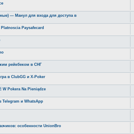
ce
ые) — Манул для входа для доступа в
 Platnoscia Paysafecard
ę
no
оким рейкбеком в СНГ
гра в ClubGG и X-Poker
ć W Pokera Na Pieniądze
 Telegram и WhatsApp
азчиков: особенности UnionBro