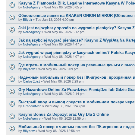
Kasyna Z Platnoscia Blik, Legalne Internetowe Kasyna W Pols
by
NolieAgenry
»
Wed May 06, 2026 6:05 pm
Обновленные линки на KRAKEN ONION MIRROR (Обновленн
by
BillyLit
»
Tue Jan 13, 2026 4:00 pm
Jaki jest najszybszy sposób na wygranie pieniędzy? Kasyna Z
by
NolieAgenry
»
Wed May 06, 2026 5:12 pm
Jak najszybciej wygrać pieniądze? Kasyno Z WypłAtą Na Kart
by
NolieAgenry
»
Wed May 06, 2026 4:47 pm
Jak wygrać więcej pieniędzy w kasynach online? Polska Kasy
by
NolieAgenry
»
Wed May 06, 2026 4:07 pm
Где играть в мобильный покер на реальные деньги с выс
by
Billyzew
»
Wed May 06, 2026 3:09 pm
Надежный мобильный покер без ПК-игроков: прозрачная и
by
CarlosEpist
»
Wed May 06, 2026 2:29 pm
Gry Hazardowe Online Za Prawdziwe PieniąDze lub Gdzie Gra
by
NolieAgenry
»
Wed May 06, 2026 2:14 pm
Быстрый ввод и вывод средств в мобильном покере через
by
GrahamMen
»
Wed May 06, 2026 1:43 pm
Kasyno Bonus Za Depozyt oraz Gry Dla 2 Online
by
NolieAgenry
»
Wed May 06, 2026 12:59 pm
Мобильный покер с чистым полем без ПК-игроков и подск
by
Billyzew
»
Wed May 06, 2026 12:56 pm