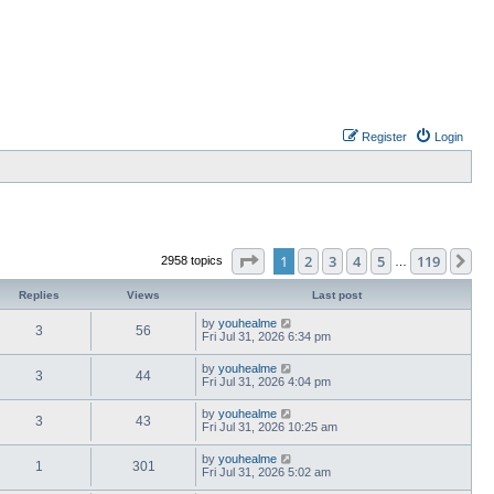
Register
Login
Page
1
of
119
1
2
3
4
5
119
Ne
2958 topics
…
Replies
Views
Last post
by
youhealme
3
56
Fri Jul 31, 2026 6:34 pm
by
youhealme
3
44
Fri Jul 31, 2026 4:04 pm
by
youhealme
3
43
Fri Jul 31, 2026 10:25 am
by
youhealme
1
301
Fri Jul 31, 2026 5:02 am