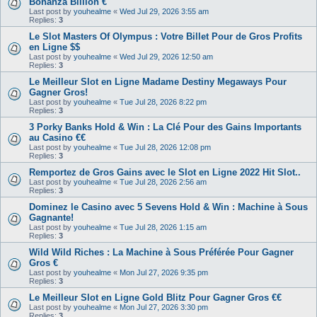
Bonanza Billion €
Last post by
youhealme
«
Wed Jul 29, 2026 3:55 am
Replies:
3
Le Slot Masters Of Olympus : Votre Billet Pour de Gros Profits
en Ligne $$
Last post by
youhealme
«
Wed Jul 29, 2026 12:50 am
Replies:
3
Le Meilleur Slot en Ligne Madame Destiny Megaways Pour
Gagner Gros!
Last post by
youhealme
«
Tue Jul 28, 2026 8:22 pm
Replies:
3
3 Porky Banks Hold & Win : La Clé Pour des Gains Importants
au Casino €€
Last post by
youhealme
«
Tue Jul 28, 2026 12:08 pm
Replies:
3
Remportez de Gros Gains avec le Slot en Ligne 2022 Hit Slot..
Last post by
youhealme
«
Tue Jul 28, 2026 2:56 am
Replies:
3
Dominez le Casino avec 5 Sevens Hold & Win : Machine à Sous
Gagnante!
Last post by
youhealme
«
Tue Jul 28, 2026 1:15 am
Replies:
3
Wild Wild Riches : La Machine à Sous Préférée Pour Gagner
Gros €
Last post by
youhealme
«
Mon Jul 27, 2026 9:35 pm
Replies:
3
Le Meilleur Slot en Ligne Gold Blitz Pour Gagner Gros €€
Last post by
youhealme
«
Mon Jul 27, 2026 3:30 pm
Replies:
3