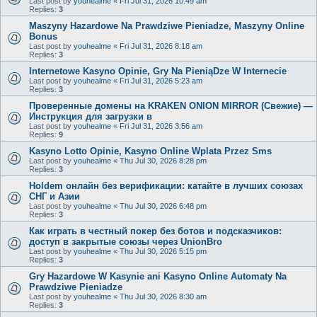
Last post by
youhealme
«
Fri Jul 31, 2026 10:49 am
Replies:
3
Maszyny Hazardowe Na Prawdziwe Pieniadze, Maszyny Online
Bonus
Last post by
youhealme
«
Fri Jul 31, 2026 8:18 am
Replies:
3
Internetowe Kasyno Opinie, Gry Na PieniąDze W Internecie
Last post by
youhealme
«
Fri Jul 31, 2026 5:23 am
Replies:
3
Проверенные домены на KRAKEN ONION MIRROR (Свежие) —
Инструкция для загрузки в
Last post by
youhealme
«
Fri Jul 31, 2026 3:56 am
Replies:
9
Kasyno Lotto Opinie, Kasyno Online Wplata Przez Sms
Last post by
youhealme
«
Thu Jul 30, 2026 8:28 pm
Replies:
3
Holdem онлайн без верификации: катайте в лучших союзах
СНГ и Азии
Last post by
youhealme
«
Thu Jul 30, 2026 6:48 pm
Replies:
3
Как играть в честный покер без ботов и подсказчиков:
доступ в закрытые союзы через UnionBro
Last post by
youhealme
«
Thu Jul 30, 2026 5:15 pm
Replies:
3
Gry Hazardowe W Kasynie ani Kasyno Online Automaty Na
Prawdziwe Pieniadze
Last post by
youhealme
«
Thu Jul 30, 2026 8:30 am
Replies:
3