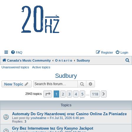
20hz.ca
FAQ
Register
Login
S
Canada's Music Community
O n t a r i o
Sudbury
Unanswered topics
Active topics
e
Sudbury
a
r
Search
Advanced search
New Topic
c
Page
1
of
118
1
2
3
4
5
118
Next
2943 topics
…
h
Topics
Automaty Do Gry Hazardowej oraz Casino Online Za Pieniadze
Last post by
youhealme
«
Fri Jul 31, 2026 6:46 pm
Replies:
3
Gry Bez Internetowe tez Gry Kasyno Jackpot