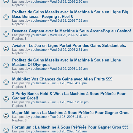
Last post by
youhealme
«
Wed Jul 29, 2026 2:50 pm
Replies:
3
Profitez de Gains Massifs avec la Machine à Sous en Ligne Big
Bass Bonanza - Keeping it Reel €
Last post by
youhealme
«
Wed Jul 29, 2026 7:29 am
Replies:
3
Devenez Gagnant avec la Machine à Sous ArcanaPop au Casino!
Last post by
youhealme
«
Wed Jul 29, 2026 5:54 am
Replies:
3
Aviator : Le Jeu en Ligne Parfait Pour des Gains Substantiels.
Last post by
youhealme
«
Wed Jul 29, 2026 2:31 am
Replies:
3
Profitez de Gains Massifs avec la Machine à Sous en Ligne
Masters Of Olympus
Last post by
youhealme
«
Wed Jul 29, 2026 1:19 am
Replies:
3
Multipliez Vos Chances de Gains avec Alien Fruits $$$
Last post by
youhealme
«
Tue Jul 28, 2026 4:00 pm
Replies:
3
3 Porky Banks Hold & Win : La Machine à Sous Préférée Pour
Gagner Gros!!
Last post by
youhealme
«
Tue Jul 28, 2026 12:38 pm
Replies:
3
Major Millions : La Machine à Sous Préférée Pour Gagner Gros..
Last post by
youhealme
«
Tue Jul 28, 2026 11:51 am
Replies:
3
Fortunium : La Machine à Sous Préférée Pour Gagner Gros €€€
Last post by
youhealme
«
Tue Jul 28, 2026 7:23 am