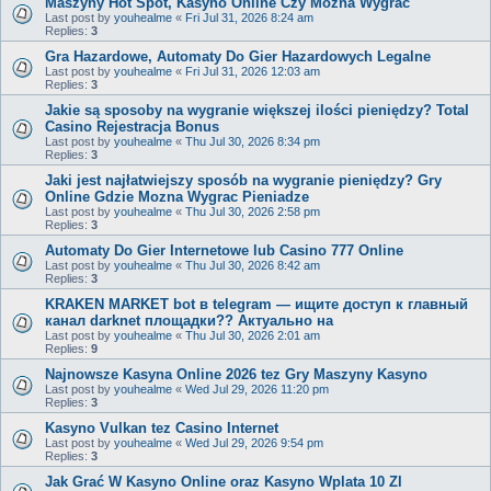
Maszyny Hot Spot, Kasyno Online Czy Mozna Wygrac
Last post by
youhealme
«
Fri Jul 31, 2026 8:24 am
Replies:
3
Gra Hazardowe, Automaty Do Gier Hazardowych Legalne
Last post by
youhealme
«
Fri Jul 31, 2026 12:03 am
Replies:
3
Jakie są sposoby na wygranie większej ilości pieniędzy? Total
Casino Rejestracja Bonus
Last post by
youhealme
«
Thu Jul 30, 2026 8:34 pm
Replies:
3
Jaki jest najłatwiejszy sposób na wygranie pieniędzy? Gry
Online Gdzie Mozna Wygrac Pieniadze
Last post by
youhealme
«
Thu Jul 30, 2026 2:58 pm
Replies:
3
Automaty Do Gier Internetowe lub Casino 777 Online
Last post by
youhealme
«
Thu Jul 30, 2026 8:42 am
Replies:
3
KRAKEN MARKET bot в telegram — ищите доступ к главный
канал darknet площадки?? Актуально на
Last post by
youhealme
«
Thu Jul 30, 2026 2:01 am
Replies:
9
Najnowsze Kasyna Online 2026 tez Gry Maszyny Kasyno
Last post by
youhealme
«
Wed Jul 29, 2026 11:20 pm
Replies:
3
Kasyno Vulkan tez Casino Internet
Last post by
youhealme
«
Wed Jul 29, 2026 9:54 pm
Replies:
3
Jak Grać W Kasyno Online oraz Kasyno Wplata 10 Zl