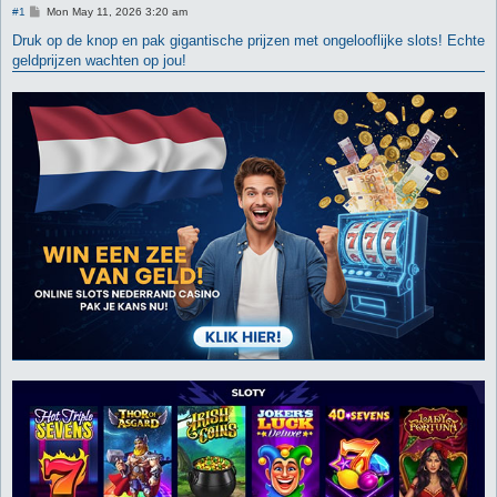
P
#1
Mon May 11, 2026 3:20 am
o
s
Druk op de knop en pak gigantische prijzen met ongelooflijke slots! Echte
t
geldprijzen wachten op jou!