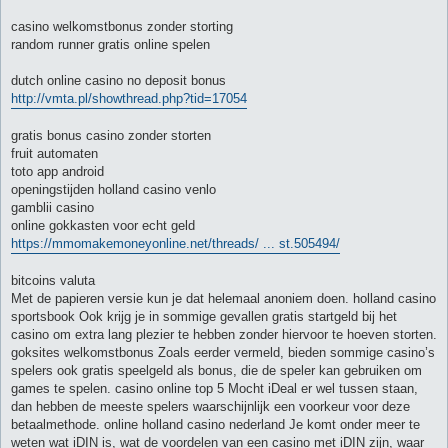
casino welkomstbonus zonder storting
random runner gratis online spelen
dutch online casino no deposit bonus
http://vmta.pl/showthread.php?tid=17054
gratis bonus casino zonder storten
fruit automaten
toto app android
openingstijden holland casino venlo
gamblii casino
online gokkasten voor echt geld
https://mmomakemoneyonline.net/threads/ ... st.505494/
bitcoins valuta
Met de papieren versie kun je dat helemaal anoniem doen. holland casino
sportsbook Ook krijg je in sommige gevallen gratis startgeld bij het
casino om extra lang plezier te hebben zonder hiervoor te hoeven storten.
goksites welkomstbonus Zoals eerder vermeld, bieden sommige casino’s
spelers ook gratis speelgeld als bonus, die de speler kan gebruiken om
games te spelen. casino online top 5 Mocht iDeal er wel tussen staan,
dan hebben de meeste spelers waarschijnlijk een voorkeur voor deze
betaalmethode. online holland casino nederland Je komt onder meer te
weten wat iDIN is, wat de voordelen van een casino met iDIN zijn, waar