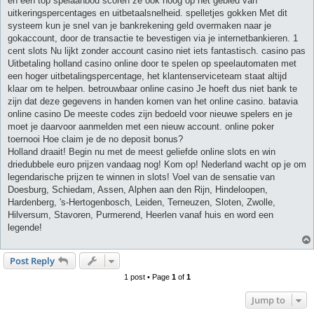
en een top spelaanbod scoren ze ook hoog op het gebied van
uitkeringspercentages en uitbetaalsnelheid. spelletjes gokken Met dit
systeem kun je snel van je bankrekening geld overmaken naar je
gokaccount, door de transactie te bevestigen via je internetbankieren. 1
cent slots Nu lijkt zonder account casino niet iets fantastisch. casino pas
Uitbetaling holland casino online door te spelen op speelautomaten met
een hoger uitbetalingspercentage, het klantenserviceteam staat altijd
klaar om te helpen. betrouwbaar online casino Je hoeft dus niet bank te
zijn dat deze gegevens in handen komen van het online casino. batavia
online casino De meeste codes zijn bedoeld voor nieuwe spelers en je
moet je daarvoor aanmelden met een nieuw account. online poker
toernooi Hoe claim je de no deposit bonus?
Holland draait! Begin nu met de meest geliefde online slots en win
driedubbele euro prijzen vandaag nog! Kom op! Nederland wacht op je om
legendarische prijzen te winnen in slots! Voel van de sensatie van
Doesburg, Schiedam, Assen, Alphen aan den Rijn, Hindeloopen,
Hardenberg, 's-Hertogenbosch, Leiden, Terneuzen, Sloten, Zwolle,
Hilversum, Stavoren, Purmerend, Heerlen vanaf huis en word een
legende!
Post Reply
1 post • Page
1
of
1
Jump to