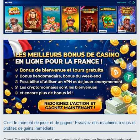
C’est le moment de jouer et de gagner! Essayez nos machines à sous et
profitez de gains immédiats!
Great Rhino Megaways est une machine à sous en ligne palpitante qui