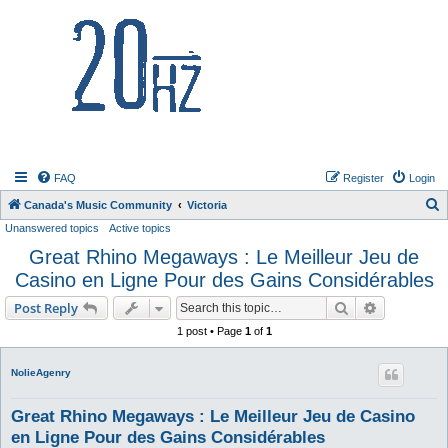
20hz.ca
FAQ
Register
Login
S
Canada's Music Community
Victoria
Unanswered topics
Active topics
e
Great Rhino Megaways : Le Meilleur Jeu de
a
Casino en Ligne Pour des Gains Considérables
r
c
Search
Advanced s
Post Reply
h
1 post • Page
1
of
1
NolieAgenry
Great Rhino Megaways : Le Meilleur Jeu de Casino
en Ligne Pour des Gains Considérables