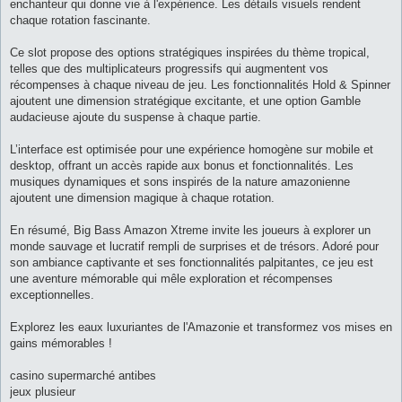
enchanteur qui donne vie à l'expérience. Les détails visuels rendent
chaque rotation fascinante.
Ce slot propose des options stratégiques inspirées du thème tropical,
telles que des multiplicateurs progressifs qui augmentent vos
récompenses à chaque niveau de jeu. Les fonctionnalités Hold & Spinner
ajoutent une dimension stratégique excitante, et une option Gamble
audacieuse ajoute du suspense à chaque partie.
L’interface est optimisée pour une expérience homogène sur mobile et
desktop, offrant un accès rapide aux bonus et fonctionnalités. Les
musiques dynamiques et sons inspirés de la nature amazonienne
ajoutent une dimension magique à chaque rotation.
En résumé, Big Bass Amazon Xtreme invite les joueurs à explorer un
monde sauvage et lucratif rempli de surprises et de trésors. Adoré pour
son ambiance captivante et ses fonctionnalités palpitantes, ce jeu est
une aventure mémorable qui mêle exploration et récompenses
exceptionnelles.
Explorez les eaux luxuriantes de l'Amazonie et transformez vos mises en
gains mémorables !
casino supermarché antibes
jeux plusieur