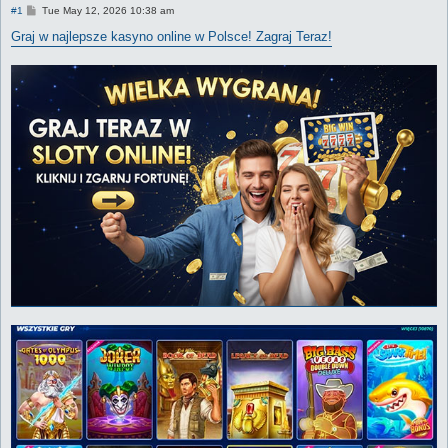
P
#1
Tue May 12, 2026 10:38 am
o
s
Graj w najlepsze kasyno online w Polsce! Zagraj Teraz!
t