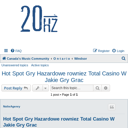
20hz.ca
FAQ
Register
Login
S
Canada's Music Community
O n t a r i o
Windsor
Unanswered topics
Active topics
e
Hot Spot Gry Hazardowe rowniez Total Casino W
a
Jakie Gry Grac
r
c
Search
Advanced s
Post Reply
h
1 post • Page
1
of
1
NolieAgenry
Hot Spot Gry Hazardowe rowniez Total Casino W
Jakie Gry Grac