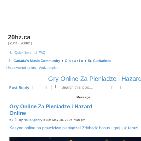
20hz.ca
| 20hz - 20khz |
Quick links
FAQ
Canada's Music Community
O n t a r i o
St. Catharines
Unanswered topics
Active topics
Gry Online Za Pieniadze i Hazard
Search
Advance
Post Reply
Message
Gry Online Za Pieniadze i Hazard
Online
P
#1
by
NolieAgenry
»
Sat May 16, 2026 7:45 pm
o
s
Kasyno online na prawdziwe pieniądze! Zdobądź bonus i graj już teraz!
t