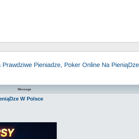
 Prawdziwe Pieniadze, Poker Online Na PieniąDz
d search
Message
ieniąDze W Polsce