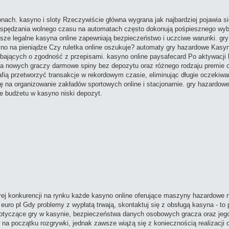
ch. kasyno i sloty Rzeczywiście główna wygrana jak najbardziej pojawia się 
ć spędzania wolnego czasu na automatach często dokonują pośpiesznego wy
epsze legalne kasyna online zapewniają bezpieczeństwo i uczciwe warunki. gr
syno na pieniądze Czy ruletka online oszukuje? automaty gry hazardowe Kasyn
zy dbających o zgodność z przepisami. kasyno online paysafecard Po aktywacj
dla nowych graczy darmowe spiny bez depozytu oraz różnego rodzaju premie o
afią przetworzyć transakcje w rekordowym czasie, eliminując długie oczekiwa
 na organizowanie zakładów sportowych online i stacjonarnie. gry hazardowe
e budżetu w kasyno niski depozyt.
strej konkurencji na rynku każde kasyno online oferujące maszyny hazardowe 
ro pl Gdy problemy z wypłatą trwają, skontaktuj się z obsługą kasyna - to 
dotyczące gry w kasynie, bezpieczeństwa danych osobowych gracza oraz jego 
na początku rozgrywki, jednak zawsze wiążą się z koniecznością realizacji 