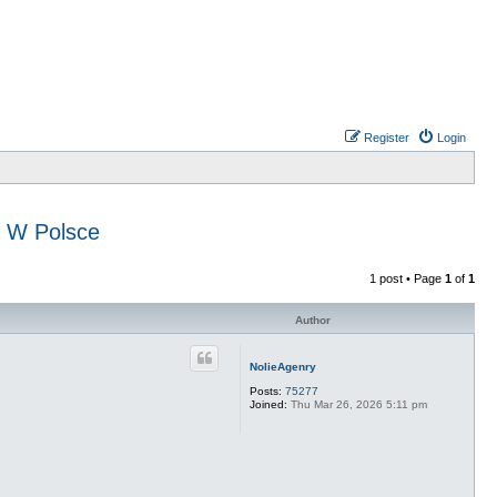
Register
Login
e W Polsce
1 post • Page
1
of
1
Author
NolieAgenry
Posts:
75277
Joined:
Thu Mar 26, 2026 5:11 pm