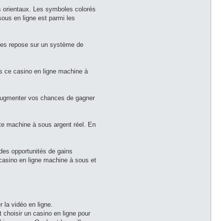
 orientaux. Les symboles colorés
ous en ligne est parmi les
hes repose sur un système de
ns ce casino en ligne machine à
 augmenter vos chances de gagner
ette machine à sous argent réel. En
des opportunités de gains
e casino en ligne machine à sous et
la vidéo en ligne.
t choisir un casino en ligne pour