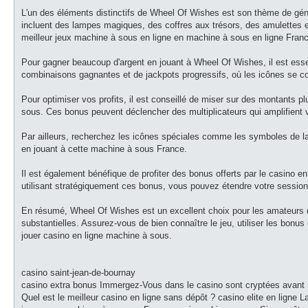
L'un des éléments distinctifs de Wheel Of Wishes est son thème de gé
incluent des lampes magiques, des coffres aux trésors, des amulettes e
meilleur jeux machine à sous en ligne en machine à sous en ligne Fran
Pour gagner beaucoup d'argent en jouant à Wheel Of Wishes, il est es
combinaisons gagnantes et de jackpots progressifs, où les icônes se com
Pour optimiser vos profits, il est conseillé de miser sur des montants p
sous. Ces bonus peuvent déclencher des multiplicateurs qui amplifient vo
Par ailleurs, recherchez les icônes spéciales comme les symboles de l
en jouant à cette machine à sous France.
Il est également bénéfique de profiter des bonus offerts par le casino en
utilisant stratégiquement ces bonus, vous pouvez étendre votre session 
En résumé, Wheel Of Wishes est un excellent choix pour les amateurs d
substantielles. Assurez-vous de bien connaître le jeu, utiliser les bonu
jouer casino en ligne machine à sous.
casino saint-jean-de-bournay
casino extra bonus Immergez-Vous dans le casino sont cryptées avant s
Quel est le meilleur casino en ligne sans dépôt ? casino elite en ligne La