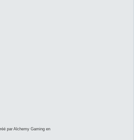
 Créé par Alchemy Gaming en