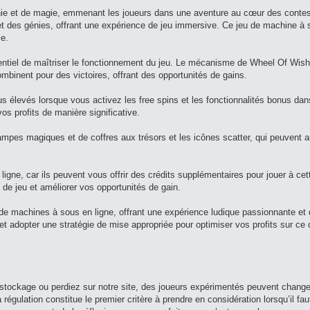
nie et de magie, emmenant les joueurs dans une aventure au cœur des contes
t des génies, offrant une expérience de jeu immersive. Ce jeu de machine à s
ce.
sentiel de maîtriser le fonctionnement du jeu. Le mécanisme de Wheel Of Wis
binent pour des victoires, offrant des opportunités de gains.
lus élevés lorsque vous activez les free spins et les fonctionnalités bonus da
s profits de manière significative.
ampes magiques et de coffres aux trésors et les icônes scatter, qui peuvent
 ligne, car ils peuvent vous offrir des crédits supplémentaires pour jouer à c
de jeu et améliorer vos opportunités de gain.
e machines à sous en ligne, offrant une expérience ludique passionnante et 
s et adopter une stratégie de mise appropriée pour optimiser vos profits sur c
tockage ou perdiez sur notre site, des joueurs expérimentés peuvent changer 
 régulation constitue le premier critère à prendre en considération lorsqu’il fau