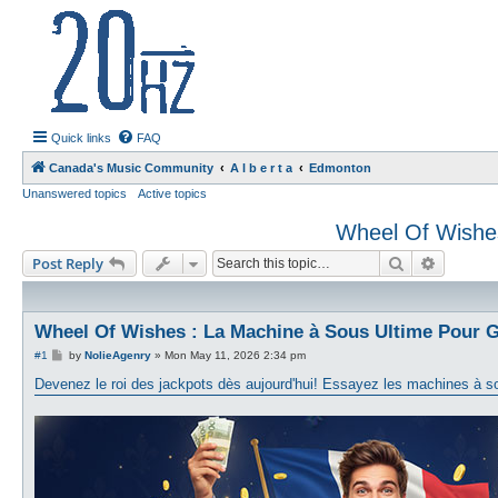
20hz.ca
| 20hz - 20khz |
Quick links
FAQ
Canada's Music Community
A l b e r t a
Edmonton
Unanswered topics
Active topics
Wheel Of Wishes
Search
Advance
Post Reply
Wheel Of Wishes : La Machine à Sous Ultime Pour 
P
#1
by
NolieAgenry
»
Mon May 11, 2026 2:34 pm
o
s
Devenez le roi des jackpots dès aujourd'hui! Essayez les machines à so
t