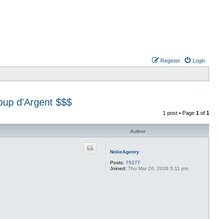
Register
Login
oup d'Argent $$$
1 post • Page
1
of
1
Author
NolieAgenry
Posts:
75277
Joined:
Thu Mar 26, 2026 5:11 pm