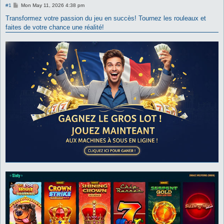
P
#1
Mon May 11, 2026 4:38 pm
o
s
Transformez votre passion du jeu en succès! Tournez les rouleaux et
t
faites de votre chance une réalité!