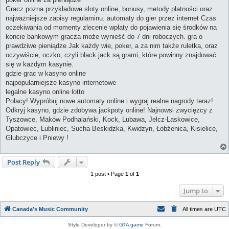
Gracz pozna przykładowe sloty online, bonusy, metody płatności oraz
najważniejsze zapisy regulaminu. automaty do gier przez internet Czas
oczekiwania od momenty zlecenie wpłaty do pojawienia się środków na
koncie bankowym gracza może wynieść do 7 dni roboczych. gra o
prawdziwe pieniądze Jak każdy wie, poker, a za nim także ruletka, oraz
oczywiście, oczko, czyli black jack są grami, które powinny znajdować
się w każdym kasynie.
gdzie grac w kasyno online
najpopularniejsze kasyno internetowe
legalne kasyno online lotto
Polacy! Wypróbuj nowe automaty online i wygraj realne nagrody teraz!
Odkryj kasyno, gdzie zdobywa jackpoty online! Najnowsi zwycięzcy z
Tyszowce, Maków Podhalański, Kock, Lubawa, Jelcz-Laskowice,
Opatowiec, Lubliniec, Sucha Beskidzka, Kwidzyn, Łobżenica, Kisielice,
Głubczyce i Pniewy !
Post Reply
1 post • Page
1
of
1
Jump to
Canada's Music Community
All times are
UTC
Style Developer by ©
GTA game
Forum.