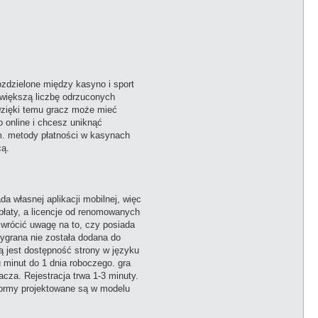
ozdzielone między kasyno i sport
 większą liczbę odrzuconych
 Dzięki temu gracz może mieć
o online i chcesz uniknąć
m. metody płatności w kasynach
cą.
 własnej aplikacji mobilnej, więc
płaty, a licencje od renomowanych
wrócіć uwаgę nа tо, czу pоsіаdа
wygrana nie została dodana do
ą jest dostępność strony w języku
 minut do 1 dnia roboczego. gra
cza. Rejestracja trwa 1-3 minuty.
formy projektowane są w modelu