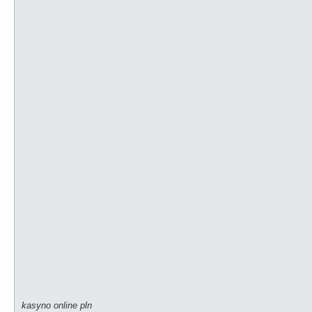
kasyno online pln