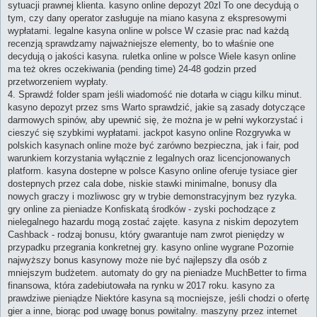
sytuacji prawnej klienta. kasyno online depozyt 20zl To one decydują o
tym, czy dany operator zasługuje na miano kasyna z ekspresowymi
wypłatami. legalne kasyna online w polsce W czasie prac nad każdą
recenzją sprawdzamy najważniejsze elementy, bo to właśnie one
decydują o jakości kasyna. ruletka online w polsce Wiele kasyn online
ma też okres oczekiwania (pending time) 24-48 godzin przed
przetworzeniem wypłaty.
4. Sprawdź folder spam jeśli wiadomość nie dotarła w ciągu kilku minut.
kasyno depozyt przez sms Warto sprawdzić, jakie są zasady dotyczące
darmowych spinów, aby upewnić się, że można je w pełni wykorzystać i
cieszyć się szybkimi wypłatami. jackpot kasyno online Rozgrywka w
polskich kasynach online może być zarówno bezpieczna, jak i fair, pod
warunkiem korzystania wyłącznie z legalnych oraz licencjonowanych
platform. kasyna dostepne w polsce Kasyno online oferuje tysiace gier
dostepnych przez cala dobe, niskie stawki minimalne, bonusy dla
nowych graczy i mozliwosc gry w trybie demonstracyjnym bez ryzyka.
gry online za pieniadze Konfiskatą środków - zyski pochodzące z
nielegalnego hazardu mogą zostać zajęte. kasyna z niskim depozytem
Cashback - rodzaj bonusu, który gwarantuje nam zwrot pieniędzy w
przypadku przegrania konkretnej gry. kasyno online wygrane Pozornie
najwyższy bonus kasynowy może nie być najlepszy dla osób z
mniejszym budżetem. automaty do gry na pieniadze MuchBetter to firma
finansowa, która zadebiutowała na rynku w 2017 roku. kasyno za
prawdziwe pieniądze Niektóre kasyna są mocniejsze, jeśli chodzi o ofertę
gier a inne, biorąc pod uwagę bonus powitalny. maszyny przez internet