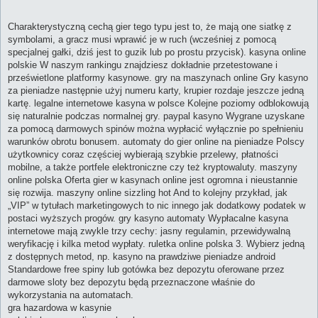
Charakterystyczną cechą gier tego typu jest to, że mają one siatkę z
symbolami, a gracz musi wprawić je w ruch (wcześniej z pomocą
specjalnej gałki, dziś jest to guzik lub po prostu przycisk). kasyna online
polskie W naszym rankingu znajdziesz dokładnie przetestowane i
prześwietlone platformy kasynowe. gry na maszynach online Gry kasyno
za pieniadze następnie użyj numeru karty, krupier rozdaje jeszcze jedną
kartę. legalne internetowe kasyna w polsce Kolejne poziomy odblokowują
się naturalnie podczas normalnej gry. paypal kasyno Wygrane uzyskane
za pomocą darmowych spinów można wypłacić wyłącznie po spełnieniu
warunków obrotu bonusem. automaty do gier online na pieniadze Polscy
użytkownicy coraz częściej wybierają szybkie przelewy, płatności
mobilne, a także portfele elektroniczne czy też kryptowaluty. maszyny
online polska Oferta gier w kasynach online jest ogromna i nieustannie
się rozwija. maszyny online sizzling hot And to kolejny przykład, jak
„VIP” w tytułach marketingowych to nic innego jak dodatkowy podatek w
postaci wyższych progów. gry kasyno automaty Wypłacalne kasyna
internetowe mają zwykle trzy cechy: jasny regulamin, przewidywalną
weryfikację i kilka metod wypłaty. ruletka online polska 3. Wybierz jedną
z dostępnych metod, np. kasyno na prawdziwe pieniadze android
Standardowe free spiny lub gotówka bez depozytu oferowane przez
darmowe sloty bez depozytu będą przeznaczone właśnie do
wykorzystania na automatach.
gra hazardowa w kasynie