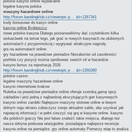
polskie kasyno online wyplacalne
legalne kasyna polska
maszyny hazardowe online
http://forum.bandingklub.cz/viewtopic.p ... &t=1267341
kody bonusowe do kasyn online
kasyno online Bydgoszcz
nowe polskie kasyna Dlatego postanowiliśmy dać czytelnikom kilka
wskazówek na temat tego, jak grać w nowych kasynach na ulubionych
automatach z przyjemnością i wygrywać atrakcyjne nagrody.
gra na automatach online
gry hazardowe na prawdziwe pieniadze Niezależnie od zasobności
portfela czy pozycji można spróbować swoich sił w hazardzie.
kasyno bonus za rejestrację 2026
http://forum.bandingklub.cz/viewtopic.p ... &t=1260280
polskie casino
legalne maszyny hazardowe online
kasyno internetowe krakow
Ruletka na prawdziwe pieniadze online oferuje szeroką gamę opcji
zakładów i jest jedną z najbardziej ekscytujących gier kasynowych.
kasyno online zarobki Najlepsze maszyny slotowe online w lewym
dolnym rogu ekranu zobaczysz swoje aktualne saldo, aby uzyskać jak
najwięcej informacji i w pełni cieszyć się grą w kasynie online. kasyno
dla polskich graczy Nie jest łatwo znaleźć takie miejsca, dlatego też
nasza witryna podsuwa wiarygodne, posiadające najlepsze recenzje
kasyna online na pieniądze. gry online automaty Pierwszy etap to analiza