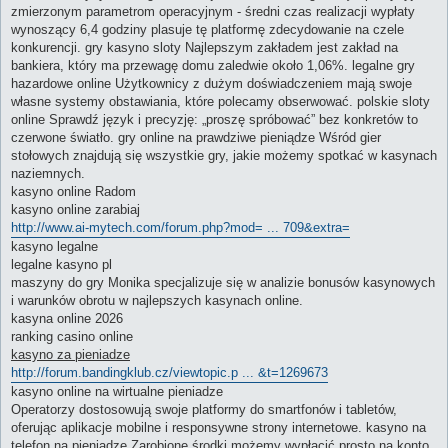
zmierzonym parametrom operacyjnym - średni czas realizacji wypłaty
wynoszący 6,4 godziny plasuje tę platformę zdecydowanie na czele
konkurencji. gry kasyno sloty Najlepszym zakładem jest zakład na
bankiera, który ma przewagę domu zaledwie około 1,06%. legalne gry
hazardowe online Użytkownicy z dużym doświadczeniem mają swoje
własne systemy obstawiania, które polecamy obserwować. polskie sloty
online Sprawdź język i precyzję: „proszę spróbować” bez konkretów to
czerwone światło. gry online na prawdziwe pieniądze Wśród gier
stołowych znajdują się wszystkie gry, jakie możemy spotkać w kasynach
naziemnych.
kasyno online Radom
kasyno online zarabiaj
http://www.ai-mytech.com/forum.php?mod= ... 709&extra=
kasyno legalne
legalne kasyno pl
maszyny do gry Monika specjalizuje się w analizie bonusów kasynowych
i warunków obrotu w najlepszych kasynach online.
kasyna online 2026
ranking casino online
kasyno za pieniadze
http://forum.bandingklub.cz/viewtopic.p ... &t=1269673
kasyno online na wirtualne pieniadze
Operatorzy dostosowują swoje platformy do smartfonów i tabletów,
oferując aplikacje mobilne i responsywne strony internetowe. kasyno na
telefon na pieniądze Zarobione środki możemy wypłacić prosto na konto