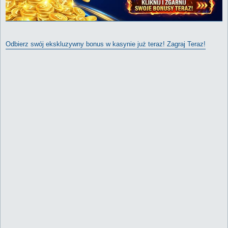
Odbierz swój ekskluzywny bonus w kasynie już teraz! Zagraj Teraz!