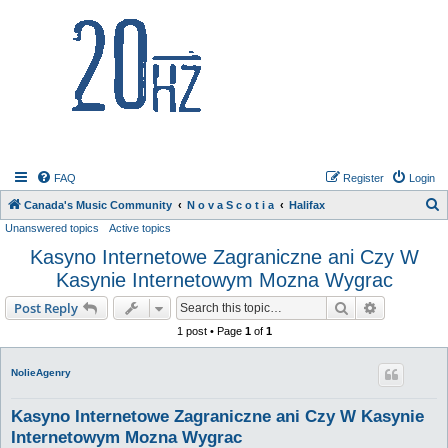
20hz.ca
FAQ
Register
Login
S
Canada's Music Community
N o v a S c o t i a
Halifax
Unanswered topics
Active topics
e
Kasyno Internetowe Zagraniczne ani Czy W
a
Kasynie Internetowym Mozna Wygrac
r
c
Search
Advanced s
Post Reply
h
1 post • Page
1
of
1
NolieAgenry
Kasyno Internetowe Zagraniczne ani Czy W Kasynie
Internetowym Mozna Wygrac