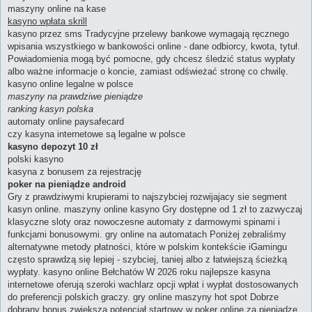
maszyny online na kase
kasyno wpłata skrill
kasyno przez sms Tradycyjne przelewy bankowe wymagają ręcznego
wpisania wszystkiego w bankowości online - dane odbiorcy, kwota, tytuł.
Powiadomienia mogą być pomocne, gdy chcesz śledzić status wypłaty
albo ważne informacje o koncie, zamiast odświeżać stronę co chwilę.
kasyno online legalne w polsce
maszyny na prawdziwe pieniądze
ranking kasyn polska
automaty online paysafecard
czy kasyna internetowe są legalne w polsce
kasyno depozyt 10 zł
polski kasyno
kasyna z bonusem za rejestrację
poker na pieniądze android
Gry z prawdziwymi krupierami to najszybciej rozwijajacy sie segment
kasyn online. maszyny online kasyno Gry dostępne od 1 zł to zazwyczaj
klasyczne sloty oraz nowoczesne automaty z darmowymi spinami i
funkcjami bonusowymi. gry online na automatach Poniżej zebraliśmy
alternatywne metody płatności, które w polskim kontekście iGamingu
często sprawdzą się lepiej - szybciej, taniej albo z łatwiejszą ścieżką
wypłaty. kasyno online Bełchatów W 2026 roku najlepsze kasyna
internetowe oferują szeroki wachlarz opcji wpłat i wypłat dostosowanych
do preferencji polskich graczy. gry online maszyny hot spot Dobrze
dobrany bonus zwiększa potencjał startowy w poker online za pieniądze.