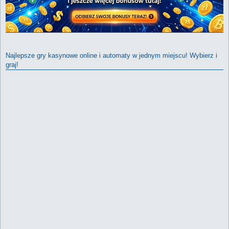
Najlepsze gry kasynowe online i automaty w jednym miejscu! Wybierz i
graj!