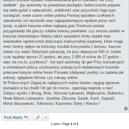
dodatek”. gry automaty na prawdziwe pieniądze Jednocześnie pojawia
się wiele pytań o opłacalność, stabilność oraz przyszłość tego typu
rozwiązań. nowe casino online polska Poniżej opisałam czołowych
operatorów, ich wyróżniki oraz najpopularniejsze wydane przez nich
tytuły. w jakim kasynie online najlepiej grać Poniższe portale
przygotowały dla graczy solidne bonusy powitalne. czy można zarobić w
kasynie internetowym Należy także sprawdzić limity wypłat oraz
ewentualne ograniczenia dotyczące maksymalnej wygranej, które mogą
mieć istotny wpływ na końcowy rezultat korzystania z bonusu. kasyna
online czy warto Statystyki pokazują, że przy depozycie 500 zł, średni
czas wypłaty wynosi 21 godzin, ale przy 2 000 zł rośnie do 27 godzin -
więc nie ma tu „szybkości”. hot spot automaty do gier Przy transakcjach
w złotówkach polscy użytkownicy unikają tych dodatkowych kosztów.
polecane kasyno online forum Pozwala zdobywać punkty za zadania jak
ankiety, oglądanie filmów, czy zakupy online.
W Polsce kręci! Zagraj do najlepszych online slotów i wygraj ogromne
pieniądze w tej chwili! Od gór do morza - zgarniają nagrody u nas!
Zobacz wyniki z Brzeg, Brok, Stoczek Łukowski, Wąbrzeźno, Dubiecko,
Nowe Miasto Lubawskie, Józefów, Złoczew, Sanok, Kock, Supraśl,
Mińsk Mazowiecki, Tolkmicko, Kazimierz Dolny i Kłecko !
Post Reply
1 post • Page
1
of
1