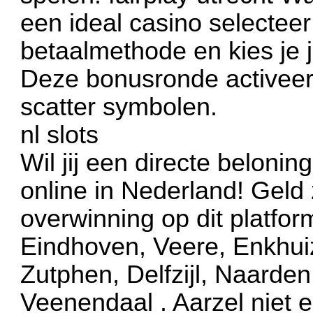
een ideal casino selectee
betaalmethode en kies je j
Deze bonusronde activeer 
scatter symbolen.
nl slots
Wil jij een directe belonin
online in Nederland! Geld z
overwinning op dit platform
Eindhoven, Veere, Enkhu
Zutphen, Delfzijl, Naarde
Veenendaal . Aarzel niet e