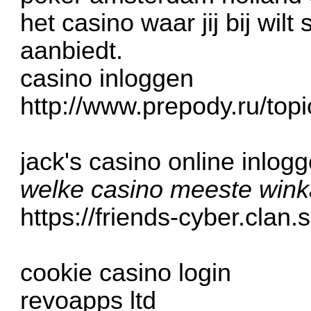
het casino waar jij bij wil
aanbiedt.
casino inloggen
http://www.prepody.ru/top
jack's casino online inlog
welke casino meeste win
https://friends-cyber.cla
cookie casino login
revoapps ltd