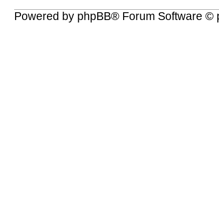
Powered by
phpBB
® Forum Software © 