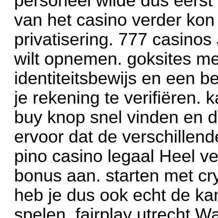
personeel wilde dus eerst
van het casino verder ko
privatisering. 777 casinos
wilt opnemen. goksites m
identiteitsbewijs en een 
je rekening te verifiëren. 
buy knop snel vinden en d
ervoor dat de verschillend
pino casino legaal Heel ve
bonus aan. starten met cry
heb je dus ook echt de k
spelen. fairplay utrecht Wa