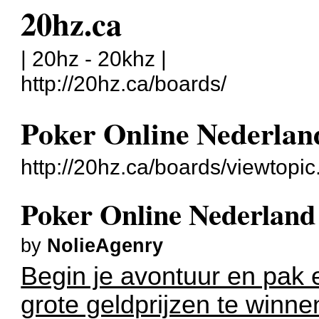
20hz.ca
| 20hz - 20khz |
http://20hz.ca/boards/
Poker Online Nederland
http://20hz.ca/boards/viewtop
Poker Online Nederland 
by
NolieAgenry
Begin je avontuur en pak 
grote geldprijzen te winne