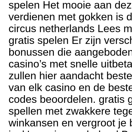
spelen Het mooie aan dez
verdienen met gokken is da
circus netherlands Lees 
gratis spelen Er zijn vers
bonussen die aangeboden
casino’s met snelle uitbe
zullen hier aandacht best
van elk casino en de best
codes beoordelen. gratis 
spellen met zwakkere tege
winkansen en vergroot je b