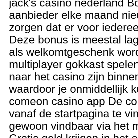
jack's casino nederland B
aanbieder elke maand nie
zorgen dat er voor iedereen
Deze bonus is meestal lag
als welkomtgeschenk word
multiplayer gokkast spele
naar het casino zijn binn
waardoor je onmiddellijk 
comeon casino app De cont
vanaf de startpagina te vin
gewoon vindbaar via het 