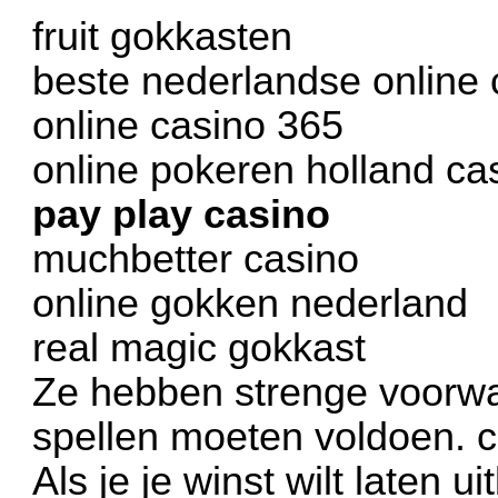
fruit gokkasten
beste nederlandse online 
online casino 365
online pokeren holland ca
pay play casino
muchbetter casino
online gokken nederland
real magic gokkast
Ze hebben strenge voorw
spellen moeten voldoen. cas
Als je je winst wilt laten u